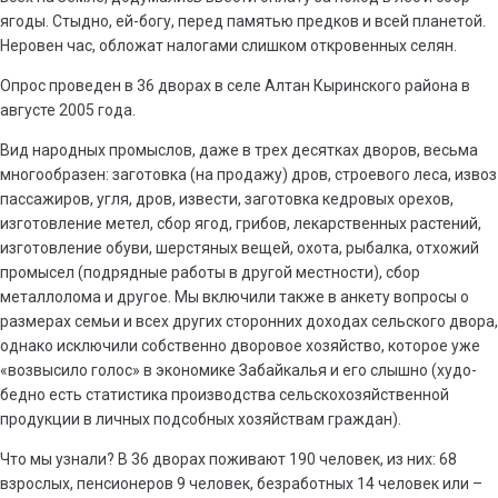
ягоды. Стыдно, ей-богу, перед памятью предков и всей планетой.
Неровен час, обложат налогами слишком откровенных селян.
Опрос проведен в 36 дворах в селе Алтан Кыринского района в
августе 2005 года.
Вид народных промыслов, даже в трех десятках дворов, весьма
многообразен: заготовка (на продажу) дров, строевого леса, извоз
пассажиров, угля, дров, извести, заготовка кедровых орехов,
изготовление метел, сбор ягод, грибов, лекарственных растений,
изготовление обуви, шерстяных вещей, охота, рыбалка, отхожий
промысел (подрядные работы в другой местности), сбор
металлолома и другое. Мы включили также в анкету вопросы о
размерах семьи и всех других сторонних доходах сельского двора,
однако исключили собственно дворовое хозяйство, которое уже
«возвысило голос» в экономике Забайкалья и его слышно (худо-
бедно есть статистика производства сельскохозяйственной
продукции в личных подсобных хозяйствам граждан).
Что мы узнали? В 36 дворах поживают 190 человек, из них: 68
взрослых, пенсионеров 9 человек, безработных 14 человек или –