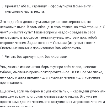
Прочитал абзац, страницу – сформулируй Доминанту –
смысловую часть текста.
Это подробно денотату мысли при конспектировании, но
несколько шире. В этом абзаце, в этом тезисе, на этой странице: О
чём? В чём тут суть? Такие вопросы надобно задавать себе
непрерывно в процессе чтения научных текстов и при любой
скорости чтения. Задал вопрос + Услышал (изнутри) ответ =
Системные знания о прочитанном Вам обеспечены.
Читать без артикуляции, без «костыля».
Увы, многие из нас читая, бормочут про себя слова, шевелят
губами, мысленно произносят прочитанное… и т.п. Всё это плохо,
не нужно и даже вредно и для скорости чтения и для усвоения
прочитанного.
Ещё хуже, если мы берём в руки «костыль», — карандаш, ручку или
пальцем водим по строкам считываемого текста. Это уже не
просто замедление чтения, это «затупление» и процесса чтения и
процесса понимания.