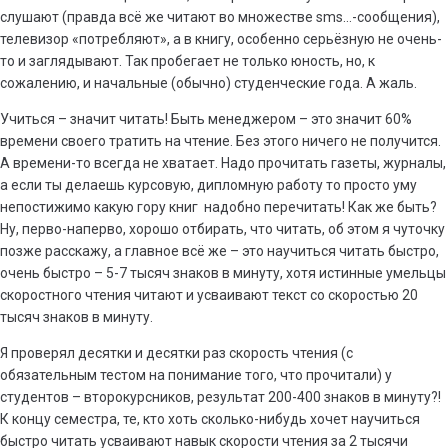
слушают (правда всё же читают во множестве sms…-сообщения),
телевизор «потребляют», а в книгу, особенно серьёзную не очень-
то и заглядывают. Так пробегает не только юность, но, к
сожалению, и начальные (обычно) студенческие года. А жаль.
Учиться – значит читать! Быть менеджером – это значит 60%
времени своего тратить на чтение. Без этого ничего не получится.
А времени-то всегда не хватает. Надо прочитать газеты, журналы,
а если ты делаешь курсовую, дипломную работу то просто уму
непостижимо какую гору книг надобно перечитать! Как же быть?
Ну, перво-наперво, хорошо отбирать, что читать, об этом я чуточку
позже расскажу, а главное всё же – это научиться читать быстро,
очень быстро – 5-7 тысяч знаков в минуту, хотя истинные умельцы
скоростного чтения читают и усваивают текст со скоростью 20
тысяч знаков в минуту.
Я проверял десятки и десятки раз скорость чтения (с
обязательным тестом на понимание того, что прочитали) у
студентов – второкурсников, результат 200-400 знаков в минуту?!
К концу семестра, те, кто хоть сколько-нибудь хочет научиться
быстро читать усваивают навык скорости чтения за 2 тысячи