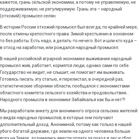
кажется, грань сельской экономики, а потому не управляемую, не
поддерживаемую, не регулируемую. Грань эта – народный
(отхожий) промысел селян.
В истории России отхожий промысел был всегда, по крайней мере,
после отмены крепостного права. Зимой крестьянин в основном-
то без работы. Есть надо, а делать-то нечего. Вот и шли кто куда –
в отход на заработки, или рождался народный промысел.
В нашей российской аграрной экономике выживания народный
промысел жив, работает, кормятся люди, однако сами по себе.
Государство не видит, не слышит, не помогает им выживать.
Готовясь писать эту статью, я перелистал, в очередной раз,
статистические сборники области, пообщался с экономистами
областного комитета сельского хозяйства и продовольствия…
Народного промысла в экономике Забайкалья как бы и нет?!
Мы разработали анкету для анонимного опроса сельских жителей
о видах народных промыслов, в которых они получают
дополнительный доход. Анонимной, потому как только в нашей
убого-богатой державе, где земли на одного человека больше
всех на Земле, додумались ввести оплату за поход в лес и сбор