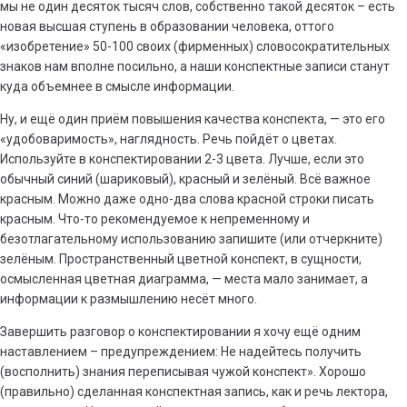
мы не один десяток тысяч слов, собственно такой десяток – есть
новая высшая ступень в образовании человека, оттого
«изобретение» 50-100 своих (фирменных) словосократительных
знаков нам вполне посильно, а наши конспектные записи станут
куда объемнее в смысле информации.
Ну, и ещё один приём повышения качества конспекта, — это его
«удобоваримость», наглядность. Речь пойдёт о цветах.
Используйте в конспектировании 2-3 цвета. Лучше, если это
обычный синий (шариковый), красный и зелёный. Всё важное
красным. Можно даже одно-два слова красной строки писать
красным. Что-то рекомендуемое к непременному и
безотлагательному использованию запишите (или отчеркните)
зелёным. Пространственный цветной конспект, в сущности,
осмысленная цветная диаграмма, — места мало занимает, а
информации к размышлению несёт много.
Завершить разговор о конспектировании я хочу ещё одним
наставлением – предупреждением: Не надейтесь получить
(восполнить) знания переписывая чужой конспект». Хорошо
(правильно) сделанная конспектная запись, как и речь лектора,