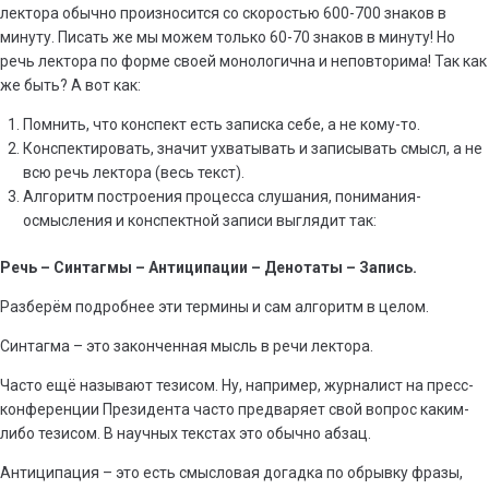
лектора обычно произносится со скоростью 600-700 знаков в
минуту. Писать же мы можем только 60-70 знаков в минуту! Но
речь лектора по форме своей монологична и неповторима! Так как
же быть? А вот как:
Помнить, что конспект есть записка себе, а не кому-то.
Конспектировать, значит ухватывать и записывать смысл, а не
всю речь лектора (весь текст).
Алгоритм построения процесса слушания, понимания-
осмысления и конспектной записи выглядит так:
Речь – Синтагмы – Антиципации – Денотаты – Запись.
Разберём подробнее эти термины и сам алгоритм в целом.
Синтагма – это законченная мысль в речи лектора.
Часто ещё называют тезисом. Ну, например, журналист на пресс-
конференции Президента часто предваряет свой вопрос каким-
либо тезисом. В научных текстах это обычно абзац.
Антиципация – это есть смысловая догадка по обрывку фразы,