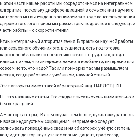
В этой части нашей работы мы сосредоточимся на интегральном
алгоритме, поскольку дифференциацией в осмыслении научного
материала мы вынужденно занимаемся в ходе конспектирования,
а, кроме того, этот приём мы рассмотрим подробнее в следующей
части работы – о скорости чтения.
Итак, интегральный алгоритм чтения. В практике научной работы
или серьёзного обучения это, в сущности, есть подготовка
картотечной записи по прочтению научного труда: кто, когда
написал, о чём, что интересно, важно, а вообще-то, интересно или
совсем не то, что надо? Так или примерно так мы размышляем
всегда, когда работаем с учебником, научной статьёй.
Этот алгоритм имеет такой абреатурный вид: НАВДОТФКН.
Н – это название статьи. Его следует писать очень внимательно и
без сокращений.
А – автор (авторы). В этом случае, тем более, нужна аккуратность
и вовсе недопустимы сокращения. Непременно следует
записывать приведённые сведения об авторах, учёную степень:
кандидат, доктор наук, учёное звание: доцент, профессор,