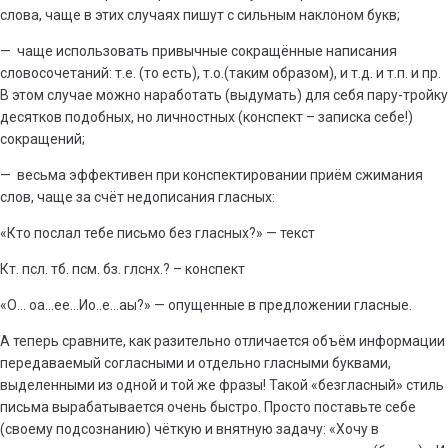
слова, чаще в этих случаях пишут с сильным наклоном букв;
— чаще использовать привычные сокращённые написания
словосочетаний: т.е. (то есть), т.о.(таким образом), и т.д. и т.п. и пр.
В этом случае можно наработать (выдумать) для себя пару-тройку
десятков подобных, но личностных (конспект – записка себе!)
сокращений;
— весьма эффективен при конспектировании приём сжимания
слов, чаще за счёт недописания гласных:
«Кто послал тебе письмо без гласных?» — текст
Кт. псл. тб. псм. бз. глснх.? – конспект
«О… оа…ее…Ио..е…аы?» — опущенные в предложении гласные.
А теперь сравните, как разительно отличается объём информации
передаваемый согласными и отдельно гласными буквами,
выделенными из одной и той же фразы! Такой «безгласный» стиль
письма вырабатывается очень быстро. Просто поставьте себе
(своему подсознанию) чёткую и внятную задачу: «Хочу в