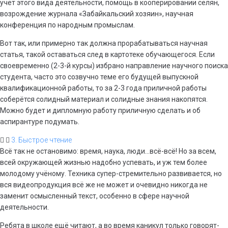
учёт этого вида деятельности, помощь в кооперировании селян,
возрождение журнала «Забайкальский хозяин», научная
конференция по народным промыслам.
Вот так, или примерно так должна прорабатываться научная
статья, такой оставаться след в картотеке обучающегося. Если
своевременно (2-3-й курсы) избрано направление научного поиска
студента, часто это созвучно теме его будущей выпускной
квалификационной работы, то за 2-3 года приличной работы
соберётся солидный материал и солидные знания накопятся.
Можно будет и дипломную работу приличную сделать и об
аспирантуре подумать.
3. Быстрое чтение
Всё так не остановимо: время, наука, люди…всё-всё! Но за всем,
всей окружающей жизнью надобно успевать, и уж тем более
молодому учёному. Техника супер-стремительно развивается, но
вся видеопродукция всё же не может и очевидно никогда не
заменит осмысленный текст, особенно в сфере научной
деятельности.
Ребята в школе ещё читают, а во время каникул только говорят-