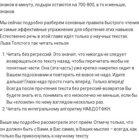
знаков в минуту, лодыри остаются на 700-800, а то и меньше,
знаков.
Мы сейчас подробно разберём основные правила быстрого чтения
и самые эффективные упражнения для обретения этих навыков.
Естественно речь в этой главе идёт только о научных текстах.
Льва Толстого так читать нельзя.
Читать без регрессий. Это значит, что никогда не следует
возвращаться по тексту назад, чтобы перечитать якобы не
понятные части. Она (эта часть) уже крепко-накрепко сидит в
Вашем подсознании и повторять её вовсе не надо. Идите
дальше! Глаза надо просто гнать вперёд. Только вперёд!
Всегда после прочтения текста без регрессий-возвратов Вы
будете знать его, понимать его нисколечко не меньше, если бы
Вы «елозили» по нему взглядом несколько раз.
Читать по интегральному алгоритму НАВДОТФКН.
Выше мы подробно рассмотрели этот приём. Отмечу только, что
он должен быть с Вами, в Вас самих, в Ваших мыслях – всегда, как
только Вы прикоснулись к научному тексту.