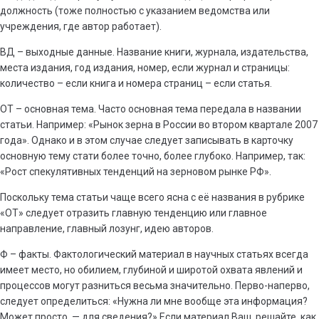
должность (тоже полностью с указанием ведомства или
учреждения, где автор работает).
ВД – выходные данные. Название книги, журнала, издательства,
места издания, год издания, номер, если журнал и страницы:
количество – если книга и номера страниц – если статья.
ОТ – основная тема. Часто основная тема передала в названии
статьи. Например: «Рынок зерна в России во втором квартале 2007
года». Однако и в этом случае следует записывать в карточку
основную тему стати более точно, более глубоко. Например, так:
«Рост спекулятивных тенденций на зерновом рынке РФ».
Поскольку тема статьи чаще всего ясна с её названия в рубрике
«ОТ» следует отразить главную тенденцию или главное
направление, главный лозунг, идею авторов.
Ф – факты. Фактологический материал в научных статьях всегда
имеет место, но обилием, глубиной и широтой охвата явлений и
процессов могут разниться весьма значительно. Перво-наперво,
следует определиться: «Нужна ли мне вообще эта информация?
Может просто, — для сведения?» Если материал Ваш, решайте, как