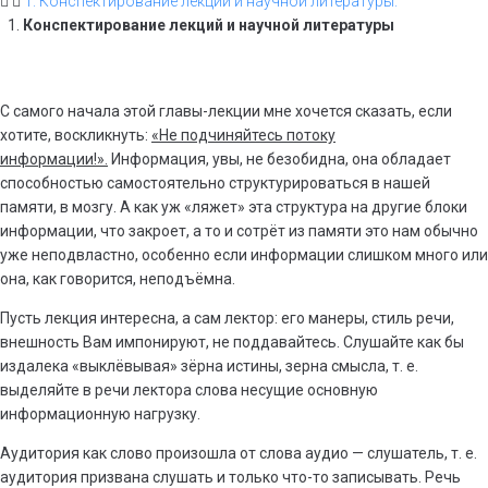
1. Конспектирование лекций и научной литературы.
Конспектирование лекций и научной литературы
С самого начала этой главы-лекции мне хочется сказать, если
хотите, воскликнуть:
«Не подчиняйтесь потоку
информации!».
Информация, увы, не безобидна, она обладает
способностью самостоятельно структурироваться в нашей
памяти, в мозгу. А как уж «ляжет» эта структура на другие блоки
информации, что закроет, а то и сотрёт из памяти это нам обычно
уже неподвластно, особенно если информации слишком много или
она, как говорится, неподъёмна.
Пусть лекция интересна, а сам лектор: его манеры, стиль речи,
внешность Вам импонируют, не поддавайтесь. Слушайте как бы
издалека «выклёвывая» зёрна истины, зерна смысла, т. е.
выделяйте в речи лектора слова несущие основную
информационную нагрузку.
Аудитория как слово произошла от слова аудио — слушатель, т. е.
аудитория призвана слушать и только что-то записывать. Речь