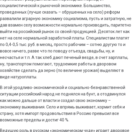
социалистической к рыночной экономике. Большинство,
проведенных (лучше сказать – обрушенных на село) реформ
развалили аграрную экономику социализма, пусть и затратную, не
дав взамен селу возможности нормально производить, паритетно
выйти на российский рынок со своей продукцией. Десяток лет как
нет на селе нормальной заработной платы. Специалистам платят
по 0,4-0,5 тыс. руб. в месяц, просто рабочим – сотню другую то и
вовсе ничего, разве что по поводу отъезда, свадьбы, ну, и
несчастья и т.п. А так хлеб дают печеный везде, в счет зарплаты,
ну, транспортом помогают, трудоемкие работы в дворовом
хозяйстве сделать да зерно (по величине урожая) выделяют в
виде натуроплаты.
В этой уродливо-экономической и социально-безнравственной
ситуации российский народ не поднялся на бунт, а отодвинулся
как можно дальше от власти и создал свою экономику –
экономику выживания. Село и впрямь выживает, кормит себя и
страну, хотя импорт продовольствия в Россию превысил все
возможные пределы и достиг 40 %.
Ведущую роль в русском «экономическом чуде» играет дворовое