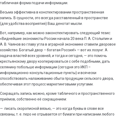
табличная форма подачи информации.
Весьма эффективна в конспектировании пространственная
запись. В сущности, это всегда расставленный в пространстве
(для удобства восприятия) Ваш денотат мысли.
Вот, например, как можно законспектировать следующий тезис:
«Виднейшие экономисты России начала 20 века П. А. Столыпин и
А. В. Чаянов во главу угла в аграрной экономике ставили дворовое
хозяйство. Богатый двор – богатая Россия!» — вот их лозунг. А
задача властей всех уровней, и тогда и сегодня, — это помочь
крестьянскому двору кооперироваться с себе подобными, дать
селянину побольше информации (сегодня это ИКП –
информационно-консультационные пункты) и всячески
способствовать налаживанию сбыта продукции сельского двора,
обеспечивая этот процесс маркетинговыми услугами.
Сокращать запись можно, кроме табличного и пространственного
приёмов, собственно её сокращением:
— писать скорописной вязью, — это когда буквы в слове все
связаны, т. е. перо не отрывается от бумаги при написании любого