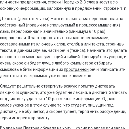
или части предложения, строки. Нередко 2-3 слова несут всю
основную информацию, заложенную в предложении, строке и т. п.
Денотат (денотат мысли) – это есть синтагма переложенная на
собственный (привычно используемый в процессе мышления)
язык, переложенная и значительно (минимум в 10 раз)
сокращённая. Я часто денотаты называю телеграммами,
составленными из ключевых слов, столбца или текста, страницы
текста, в данном случае, части речи (тезиса). Начинать это делать
не просто, но мозг наш умнющий и гибкий. Тренируйтесь упорно, и
очень скоро он будет лучше любого компьютера отбирать
смысловые биты информации из
пространной
речи. Записать эти
денотаты-«телеграммы» уже вполне возможно.
Следует решительно отвергнуть всякую попытку диктовать
лекцию. В сущности, это уже будет не лекция, а диктант. Записать
под диктовку удается в 10! раз меньше информации. Однако
самое ужасное в этом случае то, что студент, пишущий под
диктовку, не обучается, а скорее тупеет, теряя нить рассуждений,
теряя интерес к предмету.
Во времена Платона обучали на ходу…, ходил по аллее или залам