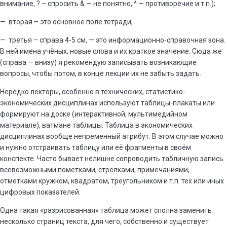
внимание, ? – спросить & — не понятно, ^ — противоречие и т.п.);
— вторая – это основное поле тетради;
— третья – справа 4-5 см, — это информационно-справочная зона.
В ней имена учёных, новые слова и их краткое значение. Сюда же
(справа — внизу) я рекомендую записывать возникающие
вопросы, чтобы потом, в конце лекции их не забыть задать.
Нередко лекторы, особенно в технических, статистико-
экономических дисциплинах используют таблицы-плакаты или
формируют на доске (интерактивной, мультимедийном
материале), ватмане таблицы. Таблица в экономических
дисциплинах вообще непременный атрибут. В этом случае можно
и нужно отстраивать таблицу или её фрагменты в своём
конспекте. Часто бывает нелишне сопроводить табличную запись
всевозможными пометками, стрелками, примечаниями,
отметками кружком, квадратом, треугольником и т.п. тех или иных
цифровых показателей.
Одна такая «разрисованная» таблица может сполна заменить
несколько страниц текста, для чего, собственно и существует