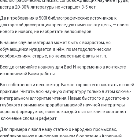
библиографических списках, сопровождающих научные труды,
всегда 20-30% литературы не «старше» 3-5 лет.
Да и требования в 500! библиографических источников к
докторской диссертации преследуют именно эту цель, — поиск
нового и нового, не изобретать велосипедов.
В нашем случае материал может быть с возрастом, но
обучающийся нуждается в нём, по методологическим
соображениям, старые, но неизвестные факты и т. п.
Всегда отмечайте новизну для Вас! И непременно в контексте
исполняемой Вами работы.
Вот собственно и весь метод. Важно хорошо его накатать в своей
практике. Читать всю научную литературу только в этом ключе,-
интегральном алгоритме чтения. Навык быстрого и достаточно
глубокого понимания прорабатываемой научной литературы
хорошо формируется, если по каждой статье, книге составлят
ключевые слова и реферат.
Для примера я взял нашу статью о народных промыслах,
опубликованную в информационном бюллетене «Аграрный