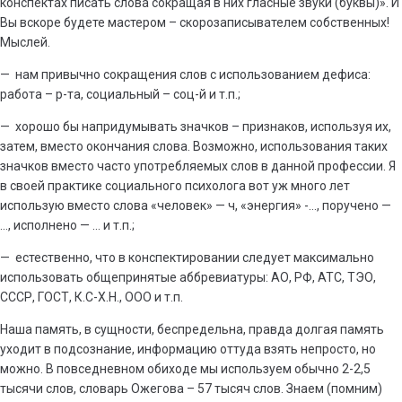
конспектах писать слова сокращая в них гласные звуки (буквы)». И
Вы вскоре будете мастером – скорозаписывателем собственных!
Мыслей.
— нам привычно сокращения слов с использованием дефиса:
работа – р-та, социальный – соц-й и т.п.;
— хорошо бы напридумывать значков – признаков, используя их,
затем, вместо окончания слова. Возможно, использования таких
значков вместо часто употребляемых слов в данной профессии. Я
в своей практике социального психолога вот уж много лет
использую вместо слова «человек» — ч, «энергия» -…, поручено —
…, исполнено — … и т.п.;
— естественно, что в конспектировании следует максимально
использовать общепринятые аббревиатуры: АО, РФ, АТС, ТЭО,
СССР, ГОСТ, К.С-Х.Н., ООО и т.п.
Наша память, в сущности, беспредельна, правда долгая память
уходит в подсознание, информацию оттуда взять непросто, но
можно. В повседневном обиходе мы используем обычно 2-2,5
тысячи слов, словарь Ожегова – 57 тысяч слов. Знаем (помним)